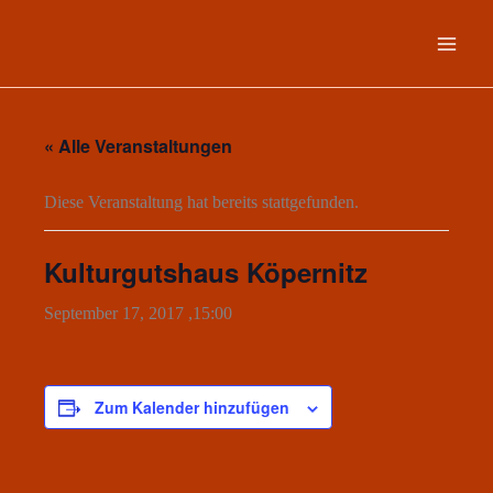
Zum
Inhalt
springen
« Alle Veranstaltungen
Diese Veranstaltung hat bereits stattgefunden.
Kulturgutshaus Köpernitz
September 17, 2017 ,15:00
Zum Kalender hinzufügen