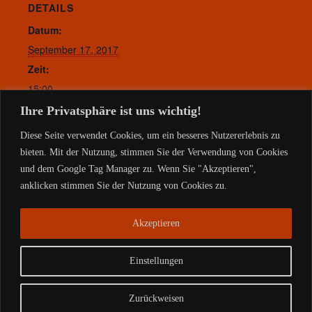
DETAILS
Datum:
September 17, 2017
Zeit:
15:00
Website:
Ihre Privatsphäre ist uns wichtig!
http://www.kulturgutshaus.de/
Diese Seite verwendet Cookies, um ein besseres Nutzererlebnis zu
bieten. Mit der Nutzung, stimmen Sie der Verwendung von Cookies
und dem Google Tag Manager zu. Wenn Sie "Akzeptieren",
anklicken stimmen Sie der Nutzung von Cookies zu.
Hotel&Restaurant Kleinolbersdorf
KultRaum
Akzeptieren
Einstellungen
Copyright © 2026 |
Impressum- Datenschutz
Zurückweisen