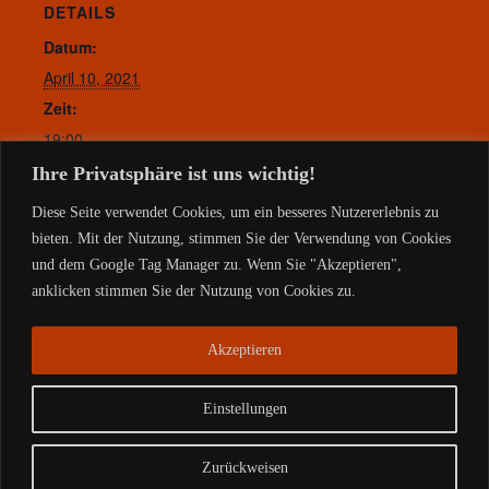
DETAILS
Datum:
April 10, 2021
Zeit:
19:00
Website:
Ihre Privatsphäre ist uns wichtig!
http://www.kulturverein-rangsdorf.de/
Diese Seite verwendet Cookies, um ein besseres Nutzererlebnis zu
bieten. Mit der Nutzung, stimmen Sie der Verwendung von Cookies
und dem Google Tag Manager zu. Wenn Sie "Akzeptieren",
anklicken stimmen Sie der Nutzung von Cookies zu.
Charlottchen
Olafs Werkstatt
Akzeptieren
Einstellungen
Copyright © 2026 |
Impressum- Datenschutz
Zurückweisen