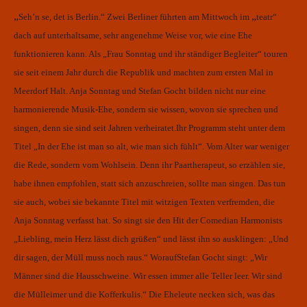
„
„
Seh’n se, det is Berlin.“ Zwei
Berliner führten am Mittwoch im
teatr“
dach auf unterhaltsame,
sehr angenehme Weise vor, wie eine
Ehe
funktionieren kann.
Als „Frau Sonntag und ihr ständiger
Begleiter“ touren
sie seit einem
Jahr durch die Republik und
machten zum ersten Mal in
Meerdorf
Halt.
Anja Sonntag und Stefan
Gocht bilden nicht nur eine
harmonierende Musik-Ehe, sondern
sie wissen, wovon sie sprechen
und
singen, denn sie sind seit
Jahren verheiratet.
Ihr Programm steht unter dem
Titel „In der Ehe ist man so alt,
wie man sich fühlt“. Vom Alter
war weniger
die Rede, sondern
vom Wohlsein. Denn ihr Paartherapeut,
so erzählen sie,
habe ihnen
empfohlen, statt sich anzuschreien,
sollte man singen. Das tun
sie
auch, wobei sie bekannte Titel mit
witzigen Texten verfremden, die
Anja Sonntag verfasst hat.
So singt sie den Hit der Comedian
Harmonists
„Liebling, mein
Herz lässt dich grüßen“ und lässt
ihn so ausklingen: „Und
dir sagen,
der Müll muss noch raus.“ Worauf
Stefan Gocht singt: „Wir
Männer
sind die Hausschweine. Wir essen
immer alle Teller leer. Wir sind
die
Mülleimer und die Kofferkulis.“
Die Eheleute necken sich, was
das