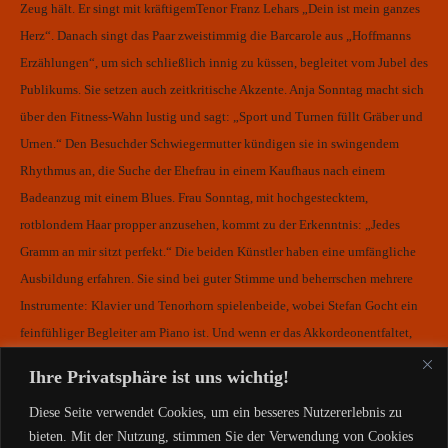
Zeug hält. Er singt mit kräftigem
Tenor Franz Lehars „Dein ist
mein ganzes
Herz“. Danach singt
das Paar zweistimmig die Barcarole
aus „Hoffmanns
Erzählungen“,
um sich schließlich innig zu
küssen, begleitet vom Jubel des
Publikums.
Sie setzen auch zeitkritische
Akzente. Anja Sonntag macht sich
über den Fitness-Wahn lustig und
sagt: „Sport und Turnen füllt
Gräber und
Urnen.“ Den Besuch
der Schwiegermutter kündigen sie
in swingendem
Rhythmus an, die
Suche der Ehefrau in einem Kaufhaus
nach einem
Badeanzug mit
einem Blues. Frau Sonntag, mit
hochgestecktem,
rotblondem
Haar propper anzusehen, kommt
zu der Erkenntnis: „Jedes
Gramm
an mir sitzt perfekt.“
Die beiden Künstler haben eine
umfängliche
Ausbildung erfahren.
Sie sind bei guter Stimme und beherrschen
mehrere
Instrumente:
Klavier und Tenorhorn spielen
beide, wobei Stefan Gocht ein
feinfühliger Begleiter am Piano
ist. Und wenn er das Akkordeon
entfaltet,
wähnt man sich am
Montmartre in Paris. Zumal Anja
Sonntag, die auch mal
Ihre Privatsphäre ist uns wichtig!
zur Mundharmonika
und zur Ukulele greift,
auch als Chansonnette mit
Diese Seite verwendet Cookies, um ein besseres Nutzererlebnis zu
sicherem
Tremolo gefällt, beispielsweise
mit Charles Aznavours „Du bist
so
bieten. Mit der Nutzung, stimmen Sie der Verwendung von Cookies
komisch anzuseh‘n“.
Das Publikum dankte im ausverkauften
teatr dach mit