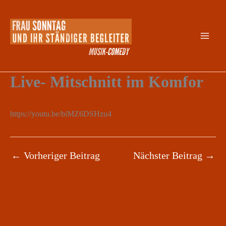
Zum
Inhalt
springen
Live- Mitschnitt im Komfor
https://youtu.be/biMZ6DSHzu4
←
Vorheriger Beitrag
Nächster Beitrag
→