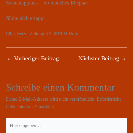
Szenenapplaus – So manches Ehepaar
fühlte sich ertappt
Elbe-Jeetzel Zeitung 8.5.2018 M.Horn
←
Vorheriger Beitrag
Nächster Beitrag
→
Schreibe einen Kommentar
Deine E-Mail-Adresse wird nicht veröffentlicht.
Erforderliche
Felder sind mit
*
markiert
Hier
eingeben…