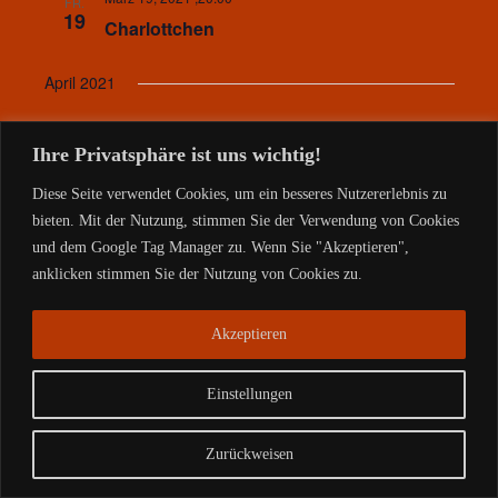
FR.
19
Charlottchen
April 2021
April 10, 2021 ,19:00
SA.
10
Ihre Privatsphäre ist uns wichtig!
Kulturverein Rangsdorf
Diese Seite verwendet Cookies, um ein besseres Nutzererlebnis zu
April 10, 2021 ,19:00
bieten. Mit der Nutzung, stimmen Sie der Verwendung von Cookies
SA.
10
Kulturverein Rangsdorf
und dem Google Tag Manager zu. Wenn Sie "Akzeptieren",
anklicken stimmen Sie der Nutzung von Cookies zu.
Mai 2021
Akzeptieren
Mai 30, 2021 ,15:00
SO.
30
Olafs Werkstatt
Einstellungen
Juli 2021
Zurückweisen
Juli 31, 2021 ,19:30
SA.