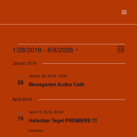
Zum
Inhalt
springen
1/28/2016
 - 
8/6/2026
Veranstaltungen
Ansichten-
Veransta
Liste
Navigatio
Ansichte
Datum
Januar 2016
Navigat
wählen.
Januar 28, 2016 ,19:00
DO.
28
Moosgarten Kultur Café
April 2016
April 15, 2016 ,20:00
FR.
15
Hafenbar Tegel PREMIERE !!!
Kostenlos